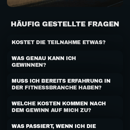
HÄUFIG GESTELLTE FRAGEN
KOSTET DIE TEILNAHME ETWAS?
Nein, die Teilnahme am Gewinnspiel ist kostenlos und 
unverbindlich.
WAS GENAU KANN ICH 
GEWINNEN?
Die Chance auf dein eigenes GYMPOD-SMART-Studio 
inklusive Übernahme zentraler Startkosten.
MUSS ICH BEREITS ERFAHRUNG IN 
DER FITNESSBRANCHE HABEN?
Nein, Erfahrung ist hilfreich, aber keine Voraussetzung. 
Wichtig sind Motivation und Unternehmergeist.
WELCHE KOSTEN KOMMEN NACH 
DEM GEWINN AUF MICH ZU?
Laufende Kosten wie z. B. Miete oder Betriebskosten trägst du 
selbst.
WAS PASSIERT, WENN ICH DIE 