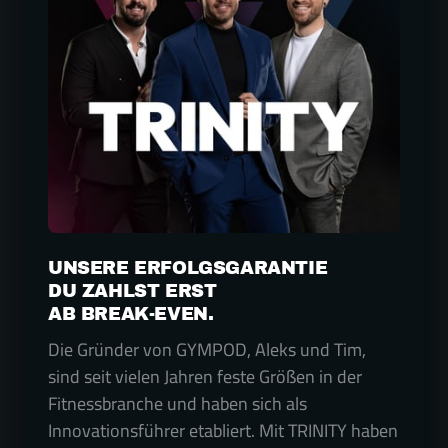
UNSERE ERFOLGSGARANTIE
DU ZAHLST ERST
AB BREAK-EVEN.
Die Gründer von GYMPOD, Aleks und Tim, 
sind seit vielen Jahren feste Größen in der 
Fitnessbranche und haben sich als 
Innovationsführer etabliert. Mit TRINITY haben 