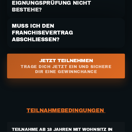
EIGNUNGSPRÜFUNG NICHT 
BESTEHE?
Dann verfällt der Gewinnanspruch – für dich entstehen keine 
Kosten.
MUSS ICH DEN 
FRANCHISEVERTRAG 
ABSCHLIESSEN?
Nein, der Abschluss ist freiwillig. Ohne Vertragsabschluss 
verfällt der Gewinn.
JETZT TEILNEHMEN
TRAGE DICH JETZT EIN UND SICHERE
DIR EINE GEWINNCHANCE
TEILNAHMEBEDINGUNGEN 
TEILNAHME AB 18 JAHREN MIT WOHNSITZ IN 